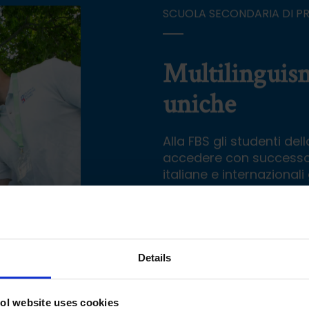
SCUOLA SECONDARIA DI PR
Multilinguis
uniche
Alla FBS gli studenti de
accedere con successo e
italiane e internazionali
Un curriculo bilingue 
dal
Cambridge Intern
Programma Multiling
Details
lo spagnolo con
doce
Following Passion
: pr
ol website uses cookies
su un tema di interess