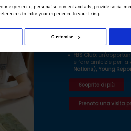
ur experience, personalise content and ads, provide social med
Immersion Stay
: espe
references to tailor your experience to your liking.
nel Regno Unito tra lez
Apprendimento Socio
inglese) per accompa
Customise
di crescita personale 
FBS Club
: un'opportu
e fare amicizie per la 
Nations), Young Report
Scoprite di più
Prenota una visita pr