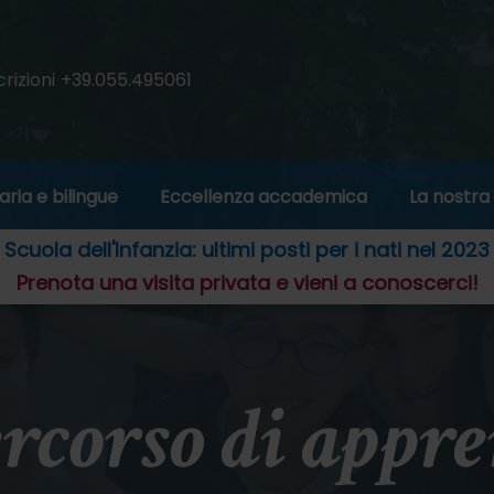
crizioni
+39.055.495061
aria e bilingue
Eccellenza accademica
La nostra
Scuola dell'Infanzia: ultimi posti per i nati nel 2023
Prenota una visita privata e vieni a conoscerci!