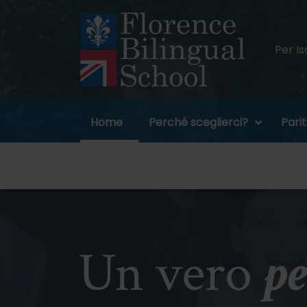
Per Is
Home
Perché sceglierci?
Parit